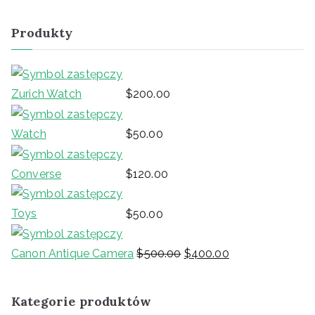
k
a
Produkty
j
:
Zurich Watch
$
200.00
Watch
$
50.00
Converse
$
120.00
Toys
$
50.00
P
A
i
k
Canon Antique Camera
$
500.00
$
400.00
e
t
r
u
Kategorie produktów
w
a