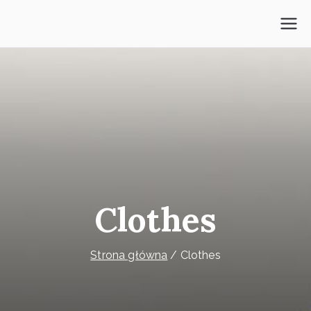
Przejdź
do
Psycholog Mokotów
treści
Clothes
Strona główna
Clothes